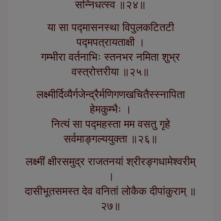
सन्निधत्स्व ॥२४॥
या सा पद्मासनस्था विपुलकटितटी
पद्मपत्रायताक्षी ।
गम्भीरा वर्तनाभिः स्तनभर नमिता शुभ्र
वस्त्रोत्तरीया ॥२५॥
लक्ष्मीर्दिव्यैर्गजेन्द्रैर्मणिगणखचितैस्स्नापिता
हेमकुम्भैः ।
नित्यं सा पद्महस्ता मम वसतु गृहे
सर्वमाङ्गल्ययुक्ता ॥२६॥
लक्ष्मीं क्षीरसमुद्र राजतनयां श्रीरङ्गधामेश्वरीम्
।
दासीभूतसमस्त देव वनितां लोकैक दीपांकुराम् ॥
२७॥