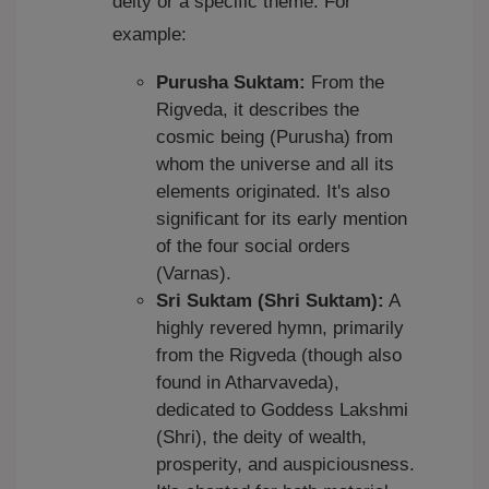
deity or a specific theme. For
example:
Purusha Suktam:
From the
Rigveda, it describes the
cosmic being (Purusha) from
whom the universe and all its
elements originated. It's also
significant for its early mention
of the four social orders
(Varnas).
Sri Suktam (Shri Suktam):
A
highly revered hymn, primarily
from the Rigveda (though also
found in Atharvaveda),
dedicated to Goddess Lakshmi
(Shri), the deity of wealth,
prosperity, and auspiciousness.