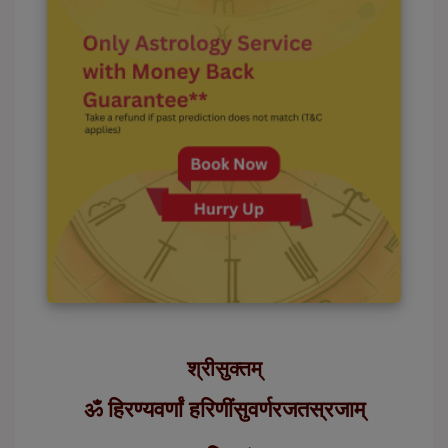
श्रीसुक्तम्
ॐ हिरण्यवर्णां हरिणींसुवर्णरजतस्रजाम्