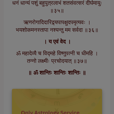
धनं धान्यं पशुं बहुपुत्रलाभं शतसंवत्सरं दीर्घमायुः
॥३५॥
ऋणरोगादिदारिद्र्यपापक्षुदपमृत्यवः ।
भयशोकमनस्तापा नश्यन्तु मम सर्वदा ॥३६॥
। य एवं वेद ।
ॐ महादेव्यै च विद्महे विष्णुपत्नी च धीमहि ।
तन्नो लक्ष्मीः प्रचोदयात् ॥३७॥
॥ ॐ शान्तिः शान्तिः शान्तिः ॥