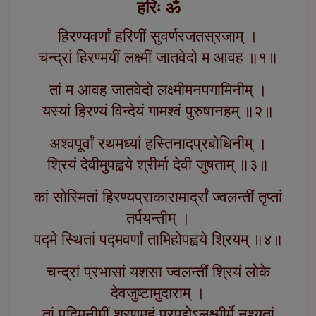
हरिः ॐ
हिरण्यवर्णां हरिणीं सुवर्णरजतस्रजाम् ।
चन्द्रां हिरण्मयीं लक्ष्मीं जातवेदो म आवह ॥१॥
तां म आवह जातवेदो लक्ष्मीमनपगामिनीम् ।
यस्यां हिरण्यं विन्देयं गामश्वं पुरुषानहम् ॥२॥
अश्वपूर्वां रथमध्यां हस्तिनादप्रबोधिनीम् ।
श्रियं देवीमुपह्वये श्रीर्मा देवी जुषताम् ॥३॥
कां सोस्मितां हिरण्यप्राकारामार्द्रां ज्वलन्तीं तृप्तां
तर्पयन्तीम् ।
पद्मे स्थितां पद्मवर्णां तामिहोपह्वये श्रियम् ॥४॥
चन्द्रां प्रभासां यशसा ज्वलन्तीं श्रियं लोके
देवजुष्टामुदाराम् ।
तां पद्मिनीमीं शरणमहं प्रपद्येऽलक्ष्मीर्मे नश्यतां