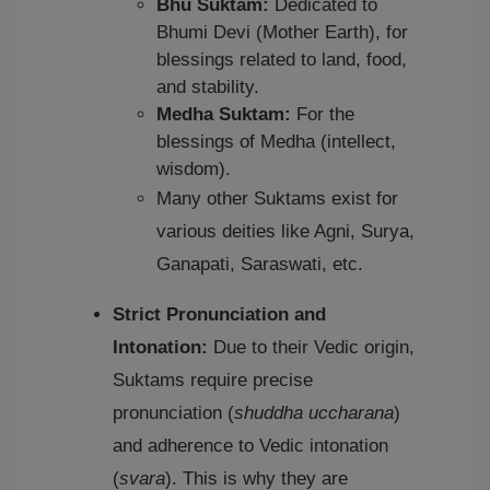
Bhu Suktam:
Dedicated to
Bhumi Devi (Mother Earth), for
blessings related to land, food,
and stability.
Medha Suktam:
For the
blessings of Medha (intellect,
wisdom).
Many other Suktams exist for
various deities like Agni, Surya,
Ganapati, Saraswati, etc.
Strict Pronunciation and
Intonation:
Due to their Vedic origin,
Suktams require precise
pronunciation (
shuddha uccharana
)
and adherence to Vedic intonation
(
svara
). This is why they are