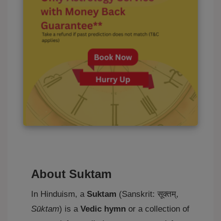
About Suktam
In Hinduism, a
Suktam
(Sanskrit: सूक्तम्,
Sūktam
) is a
Vedic hymn
or a collection of