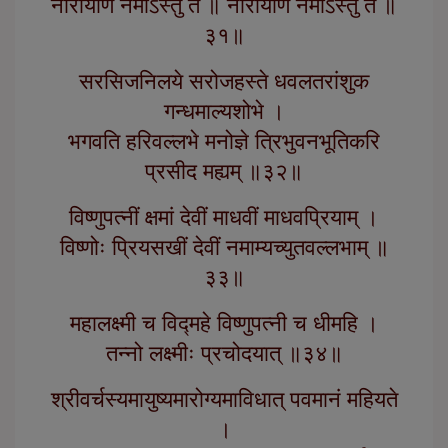
नारायणि नमोऽस्तु ते ॥ नारायणि नमोऽस्तु ते ॥
३१॥
सरसिजनिलये सरोजहस्ते धवलतरांशुक
गन्धमाल्यशोभे ।
भगवति हरिवल्लभे मनोज्ञे त्रिभुवनभूतिकरि
प्रसीद मह्यम् ॥३२॥
विष्णुपत्नीं क्षमां देवीं माधवीं माधवप्रियाम् ।
विष्णोः प्रियसखीं देवीं नमाम्यच्युतवल्लभाम् ॥
३३॥
महालक्ष्मी च विद्महे विष्णुपत्नी च धीमहि ।
तन्नो लक्ष्मीः प्रचोदयात् ॥३४॥
श्रीवर्चस्यमायुष्यमारोग्यमाविधात् पवमानं महियते
।