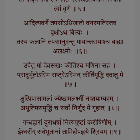
त्वां वृणे ॥५॥
आदित्यवर्णे तपसोऽधिजातो वनस्पतिस्तव
वृक्षोऽथ बिल्वः ।
तस्य फलानि तपसानुदन्तु मायान्तरायाश्च बाह्या
अलक्ष्मीः ॥६॥
उपैतु मां देवसखः कीर्तिश्च मणिना सह ।
प्रादुर्भूतोऽस्मि राष्ट्रेऽस्मिन् कीर्तिमृद्धिं ददातु मे
॥७॥
क्षुत्पिपासामलां ज्येष्ठामलक्ष्मीं नाशयाम्यहम् ।
अभूतिमसमृद्धिं च सर्वां निर्णुद मे गृहात् ॥८॥
गन्धद्वारां दुराधर्षां नित्यपुष्टां करीषिणीम् ।
ईश्वरींग् सर्वभूतानां तामिहोपह्वये श्रियम् ॥९॥