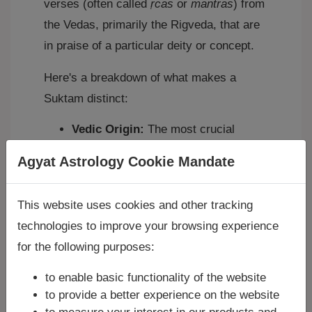
verses (often called
ṛcas
or
mantras
) from
the Vedas, primarily the Rigveda, that are
in praise of a particular deity or concept.
Here's a breakdown of what makes a
Suktam distinct:
Vedic Origin:
The most crucial
characteristic of a Suktam is its
Agyat Astrology Cookie Mandate
origin in the Vedas. Unlike Stotrams,
Chalisas, or Kavachams, which are
generally from later Puranic or Tantric
This website uses cookies and other tracking
literature, Suktams are directly part
technologies to improve your browsing experience
of the Shruti (that which is heard or
for the following purposes:
revealed) texts, the Vedas. This
gives them immense sanctity and
to enable basic functionality of the website
power.
to provide a better experience on the website
"Well-Spoken" or "Eulogy":
The