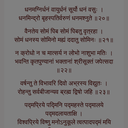
धनमग्निर्धनं वायुर्धनं सूर्यो धनं वसुः ।
धनमिन्द्रो बृहस्पतिर्वरुणं धनमश्नुते ॥२०॥
वैनतेय सोमं पिब सोमं पिबतु वृत्रहा ।
सोमं धनस्य सोमिनो मह्यं ददातु सोमिनः ॥२१॥
न क्रोधो न च मात्सर्य न लोभो नाशुभा मतिः ।
भवन्ति कृतपुण्यानां भक्तानां श्रीसूक्तं जपेत्सदा
॥२२॥
वर्षन्तु ते विभावरि दिवो अभ्रस्य विद्युतः ।
रोहन्तु सर्वबीजान्यव ब्रह्म द्विषो जहि ॥२३॥
पद्मप्रिये पद्मिनि पद्महस्ते पद्मालये
पद्मदलायताक्षि ।
विश्वप्रिये विष्णु मनोऽनुकूले त्वत्पादपद्मं मयि