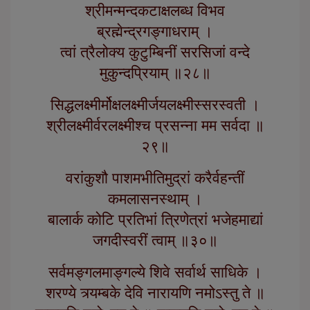
श्रीमन्मन्दकटाक्षलब्ध विभव
ब्रह्मेन्द्रगङ्गाधराम् ।
त्वां त्रैलोक्य कुटुम्बिनीं सरसिजां वन्दे
मुकुन्दप्रियाम् ॥२८॥
सिद्धलक्ष्मीर्मोक्षलक्ष्मीर्जयलक्ष्मीस्सरस्वती ।
श्रीलक्ष्मीर्वरलक्ष्मीश्च प्रसन्ना मम सर्वदा ॥
२९॥
वरांकुशौ पाशमभीतिमुद्रां करैर्वहन्तीं
कमलासनस्थाम् ।
बालार्क कोटि प्रतिभां त्रिणेत्रां भजेहमाद्यां
जगदीस्वरीं त्वाम् ॥३०॥
सर्वमङ्गलमाङ्गल्ये शिवे सर्वार्थ साधिके ।
शरण्ये त्र्यम्बके देवि नारायणि नमोऽस्तु ते ॥